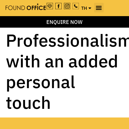
TH
EN
ENQUIRE NOW
Professionalis
with an added
personal
touch