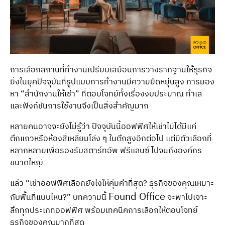
การเลือกสถานที่ทำงานเปรียบเสมือนการวางรากฐานให้ธุรกิจ
ยิ่งในยุคปัจจุบันที่รูปแบบการทำงานมีความยืดหยุ่นสูง การมอง
หา “สำนักงานให้เช่า” ที่ตอบโจทย์ทั้งเรื่องงบประมาณ ทำเล
และฟังก์ชันการใช้งานจึงเป็นสิ่งสำคัญมาก
หลายคนอาจจะยังไม่รู้ว่า ปัจจุบันนี้ออฟฟิศให้เช่าไม่ได้มีแค่
ตึกแถวหรือห้องสี่เหลี่ยมโล่ง ๆ ในตึกสูงอีกต่อไป แต่มีตัวเลือกที่
หลากหลายเพื่อรองรับสตาร์ทอัพ ฟรีแลนซ์ ไปจนถึงองค์กร
ขนาดใหญ่
แล้ว “เช่าออฟฟิศเลือกยังไงให้คุ้มค่าที่สุด? ธุรกิจของคุณเหมาะ
Found Office
กับพื้นที่แบบไหน?” บทความนี้
จะพาไปเจาะ
ลึกทุกประเภทออฟฟิศ พร้อมเทคนิคการเลือกให้ตอบโจทย์
ธุรกิจของคุณมากที่สุด