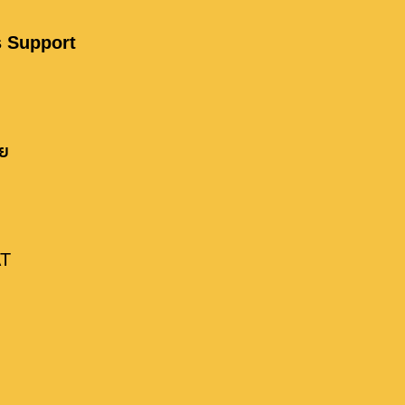
ด เก็บ รวบรวม และใช้ข้อมูลส่วนบุคคลของข้าพเจ้า เพ
s Support
าย
AT