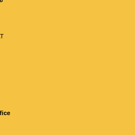
าย
ete this form.
AT
fice
ENQUIRE NOW